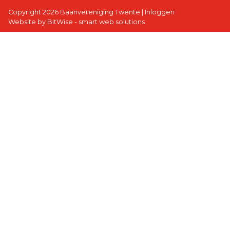
Copyright 2026 Baanvereniging Twente
|
Inloggen
Website by BitWise - smart web solutions