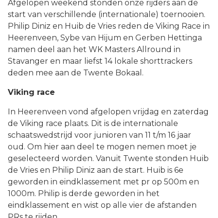
Afgelopen weekend stonden onze rijders aan de
start van verschillende (internationale) toernooien.
Philip Diniz en Huib de Vries reden de Viking Race in
Heerenveen, Sybe van Hijum en Gerben Hettinga
namen deel aan het WK Masters Allround in
Stavanger en maar liefst 14 lokale shorttrackers
deden mee aan de Twente Bokaal.
Viking race
In Heerenveen vond afgelopen vrijdag en zaterdag
de Viking race plaats.
Dit is de internationale
schaatswedstrijd voor junioren van 11 t/m 16 jaar
oud.
Om hier aan deel te mogen nemen moet je
geselecteerd worden. Vanuit Twente stonden Huib
de Vries en Philip Diniz aan de start. Huib is 6e
geworden in eindklassement met pr op 500m en
1000m. Philip is derde geworden in het
eindklassement en wist op alle vier de afstanden
PRs te rijden.