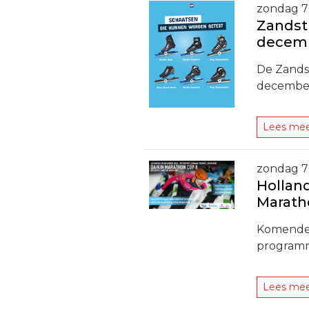
zondag 7
Zandst
decem
De Zands
december 
Lees me
zondag 7
Hollan
Marath
Komende 
program
Lees me