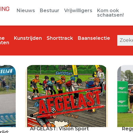
Nieuws
Bestuur
Vrijwilligers
Kom ook
schaatsen!
ine
Kunstrijden
Shorttrack
Baanselectie
aten
AFGELAST: Vision Sport
Reg
ijd: