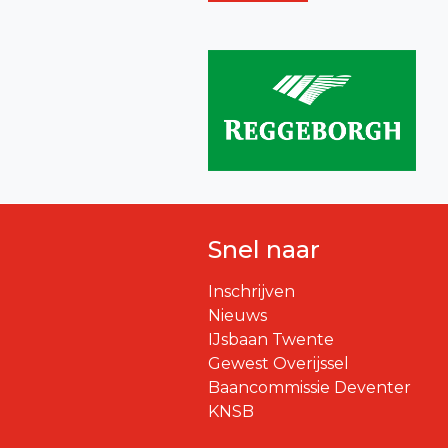
Snel naar
Inschrijven
Nieuws
IJsbaan Twente
Gewest Overijssel
Baancommissie Deventer
KNSB