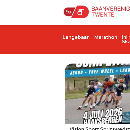
Langebaan
Marathon
Inl
Sk
Vision Sport Sprintwedstr