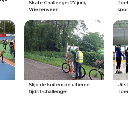
Skate Challenge: 27 juni,
Toel
Vriezenveen
spon
Slijp de kuiten: de ultieme
Uits
tijdrit-challenge!
Toe