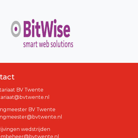
tact
tariaat BV Twente
tariaat@bvtwente.nl
ngmeester BV Twente
ingmeester@bvtwente.nl
rijvingen wedstrijden
embeheer@bvtwente.nl