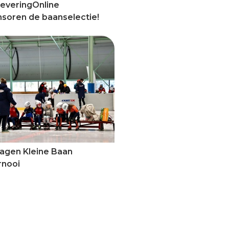
everingOnline
soren de baanselectie!
lagen Kleine Baan
rnooi