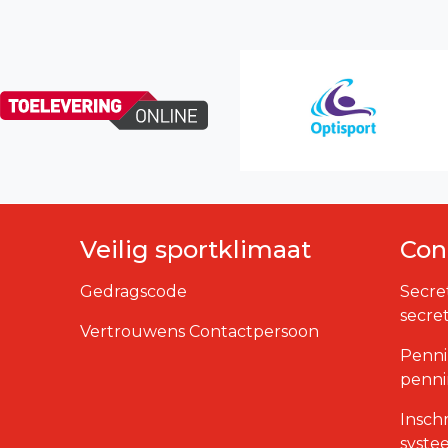
Veilig sportklimaat
Con
Gedragscode
Secre
secre
Vertrouwens Contactpersoon
Penni
penn
Insch
syste