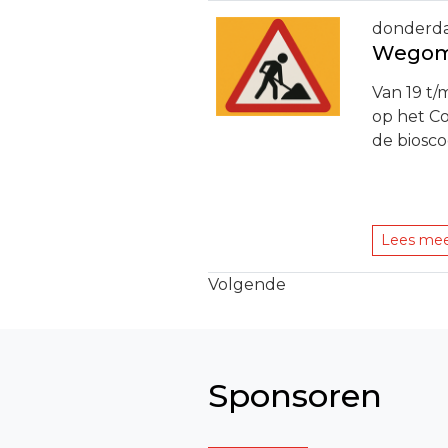
donderda
Wegoml
Van 19 t
op het Co
de biosco
Lees me
Volgende
Sponsoren