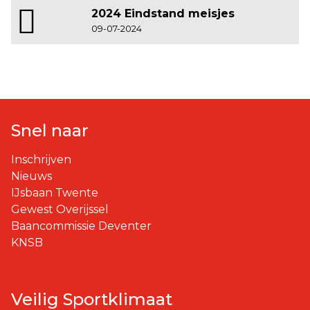
2024 Eindstand meisjes
09-07-2024
Snel naar
Inschrijven
Nieuws
IJsbaan Twente
Gewest Overijssel
Baancommissie Deventer
KNSB
Veilig Sportklimaat