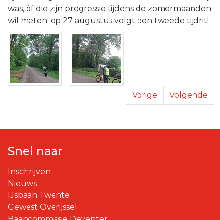
was, óf die zijn progressie tijdens de zomermaanden
wil meten: op 27 augustus volgt een tweede tijdrit!
Samenwerking 
Re
Vorige
Volgende
Snel naar
Inschrijven
Nieuws
IJsbaan Twente
Gewest Overijssel
Baancommissie Deventer